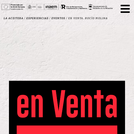
La Aceitera
/
Experiencias
/
Eventos
/
EN VENTA. ROCÍO MOLINA