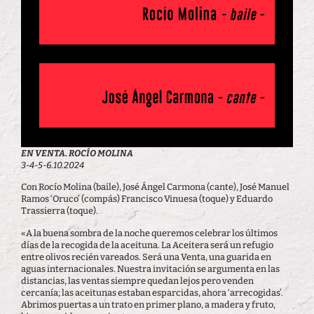
EN VENTA. ROCÍO MOLINA
3-4-5-6.10.2024
Con Rocío Molina (baile), José Ángel Carmona (cante), José Manuel
Ramos ‘Oruco’ (compás) Francisco Vinuesa (toque) y Eduardo
Trassierra (toque).
«A la buena sombra de la noche queremos celebrar los últimos
días de la recogida de la aceituna. La Aceitera será un refugio
entre olivos recién vareados. Será una Venta, una guarida en
aguas internacionales. Nuestra invitación se argumenta en las
distancias, las ventas siempre quedan lejos pero venden
cercanía; las aceitunas estaban esparcidas, ahora ‘arrecogidas’.
Abrimos puertas a un trato en primer plano, a madera y fruto,