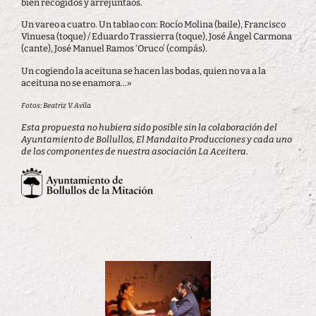
bien recogidos y arrejuntaos.
Un vareo a cuatro. Un tablao con: Rocío Molina (baile), Francisco
Vinuesa (toque) / Eduardo Trassierra (toque), José Ángel Carmona
(cante), José Manuel Ramos ‘Oruco’ (compás).
Un cogiendo la aceituna se hacen las bodas, quien no va a la
aceituna no se enamora…»
Fotos: Beatriz V. Avila
Esta propuesta no hubiera sido posible sin la colaboración del
Ayuntamiento de Bollullos, El Mandaito Producciones y cada uno
de los componentes de nuestra asociación La Aceitera.