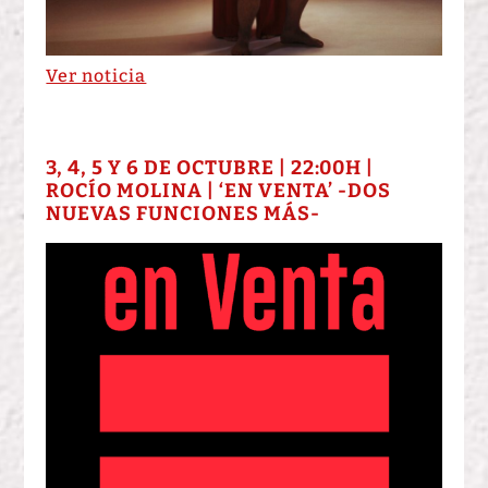
Ver noticia
3, 4, 5 Y 6 DE OCTUBRE | 22:00H |
ROCÍO MOLINA | ‘EN VENTA’ -DOS
NUEVAS FUNCIONES MÁS-